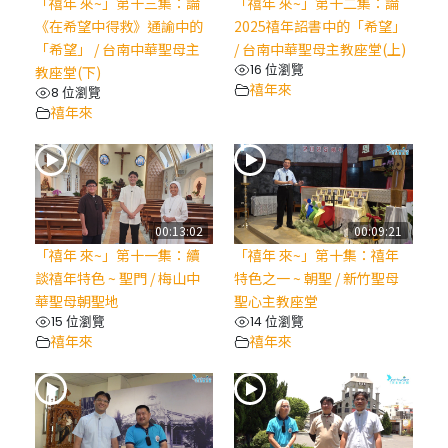
「禧年 來~」第十三集：論
「禧年 來~」第十二集：論
《在希望中得救》通諭中的
2025禧年詔書中的「希望」
「希望」 / 台南中華聖母主
/ 台南中華聖母主教座堂(上)
16 位瀏覽
教座堂(下)
禧年來
8 位瀏覽
禧年來
00:13:02
00:09:21
「禧年 來~」第十一集：續
「禧年 來~」第十集：禧年
談禧年特色 ~ 聖門 / 梅山中
特色之一 ~ 朝聖 / 新竹聖母
華聖母朝聖地
聖心主教座堂
15 位瀏覽
14 位瀏覽
禧年來
禧年來