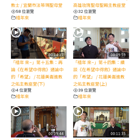
教士 / 宜蘭市法蒂瑪聖母堂
高雄玫瑰聖母聖殿主教座堂
58 位瀏覽
32 位瀏覽
禧年來
禧年來
00:14:17
00:09:59
「禧年 來~」第十五集：再
「禧年 來~」第十四集：續
論《在希望中得救》通諭中
談《在希望中得救》通諭中
的「希望」 / 花蓮美崙進教
的「希望」 / 花蓮美崙進教
之佑主教座堂(下)
之佑主教座堂(上)
4 位瀏覽
39 位瀏覽
禧年來
禧年來
00:09:44
00:11:35