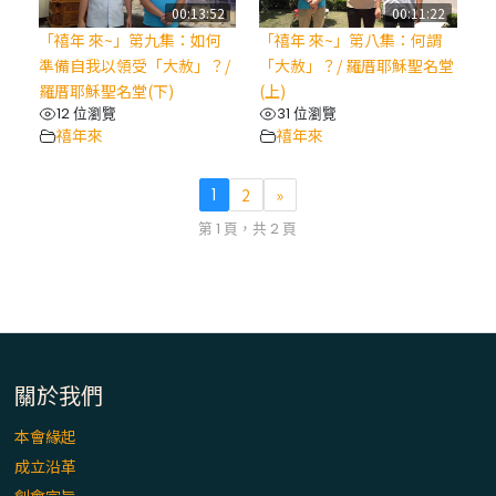
00:13:52
00:11:22
「禧年 來~」第九集：如何
「禧年 來~」第八集：何謂
準備自我以領受「大赦」？/
「大赦」？/ 羅厝耶穌聖名堂
羅厝耶穌聖名堂(下)
(上)
12 位瀏覽
31 位瀏覽
禧年來
禧年來
1
2
»
第 1 頁，共 2 頁
關於我們
本會緣起
成立沿革
創會宗旨