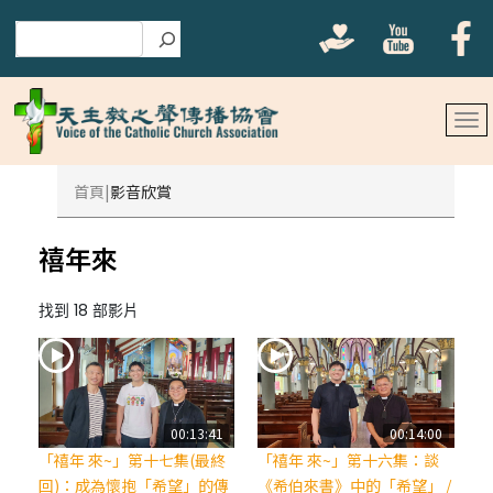
搜尋
首頁
影音欣賞
禧年來
找到 18 部影片
00:13:41
00:14:00
「禧年 來~」第十七集(最終
「禧年 來~」第十六集：談
回)：成為懷抱「希望」的傳
《希伯來書》中的「希望」 /