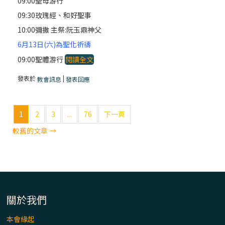
09:00聖母游行
09:30玫瑰經、和好聖事
10:00彌撒 主祭:阮玉鼎神父
6月13日(六)為聖化祈禱
09:00聖體游行
閱讀全文
發表於
|
教會訊息
發表回應
1
2
3
...
76
下一頁
較舊的文章
→
關於我們
本會緣起