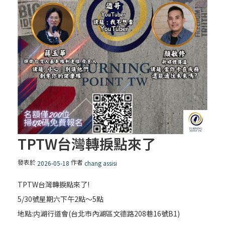
TPTW台灣轉捩點來了
發表於
作者
2026-05-18
chang assisi
TPTW台灣轉捩點來了!
5/30號星期六下午2點〜5點
地點:内湖行道會(台北市內湖區文德路208巷16號B1)