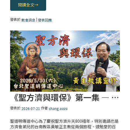
閱讀全文
→
發表於
|
教會訊息
發表回應
《聖方濟與環保》第一集 — 聖方濟的靈修核心：「貧窮、環保與和平」
發表於
作者
2026-07-21
chang assisi
聖道明傳道中心為了慶祝聖方濟升天800禧年，特別邀請也是
方濟會弟兄的台南教區黃敏正主教從兩個旅程、達勉堂的召