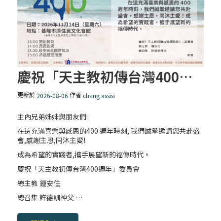
慶祝「天主教初傳台灣400週年」和平出發
更新於
作者
2026-08-06
chang assisi
主內兄弟姊妹與朋友們:
在這充滿喜樂與感恩的400 週年時刻, 我們誠摯邀請您共赴盛
會,感謝主恩,同沐主愛!
成為希望的實踐者,攜手展望新的福傳時代。
慶祝「天主教初傳台灣400週年」委員會
總主教 鍾安住
總召集 許德訓神父 …