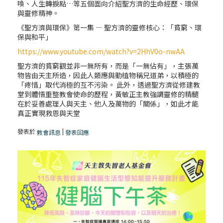
喚、人生轉捩點…等五個面向介紹聖方濟的生命經歷、環保
與靈修精神。
《聖方濟與環保》第一集 — 聖方濟的靈修核心：「貧窮、環
保與和平」
https://www.youtube.com/watch?v=2HhV0o-nwAA
聖方濟的貧窮觀並非一無所有，而是「一無佔有」，主張萬
物皆由天主所造，因此人類應與動植物稱兄道弟，以積極的
「疼惜」取代消極的互不污染。 此外，透過聖方濟從修建教
堂到體悟重整教會使命的歷程，黃敏正主教強調靈修的精髓
在於妥善處理人與天主、他人及萬物的「關係」，如此才能
真正實現救恩與天堂
發表於
|
教會訊息
發表回應