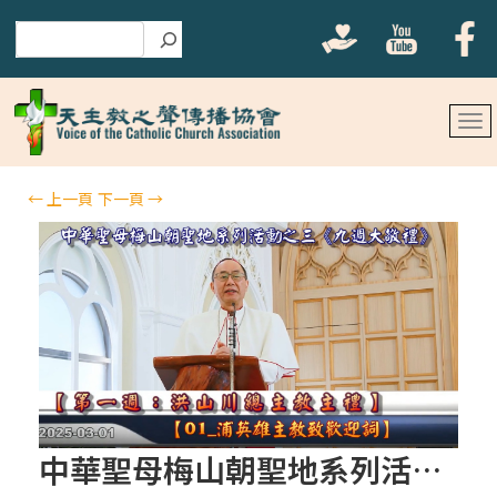
搜尋
←
上一頁
下一頁
→
中華聖母梅山朝聖地系列活動之三《九週大敬禮 第六週2025-04 -05》《祈禱意向：照顧受造界》