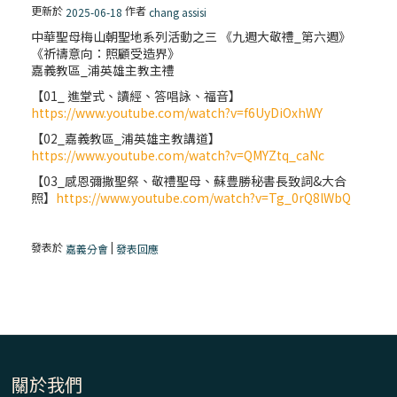
更新於
作者
2025-06-18
chang assisi
中華聖母梅山朝聖地系列活動之三 《九週大敬禮_第六週》
《祈禱意向：照顧受造界》
嘉義教區_浦英雄主教主禮
【01_ 進堂式、讀經、答唱詠、福音】
https://www.youtube.com/watch?v=f6UyDiOxhWY
【02_嘉義教區_浦英雄主教講道】
https://www.youtube.com/watch?v=QMYZtq_caNc
【03_感恩彌撒聖祭、敬禮聖母、蘇豊勝秘書長致詞&大合
照】
https://www.youtube.com/watch?v=Tg_0rQ8lWbQ
發表於
|
嘉義分會
發表回應
關於我們