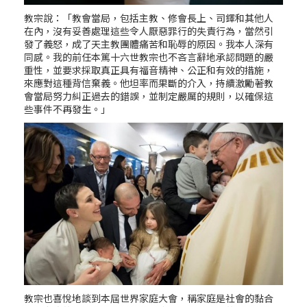
教宗說：「教會當局，包括主教、修會長上、司鐸和其他人
在內，沒有妥善處理這些令人厭惡罪行的失責行為，當然引
發了義怒，成了天主教團體痛苦和恥辱的原因。我本人深有
同感。我的前任本篤十六世教宗也不吝言辭地承認問題的嚴
重性，並要求採取真正具有福音精神、公正和有效的措施，
來應對這種背信棄義。他坦率而果斷的介入，持續激勵著教
會當局努力糾正過去的錯誤，並制定嚴厲的規則，以確保這
些事件不再發生。」
教宗也喜悅地談到本屆世界家庭大會，稱家庭是社會的黏合