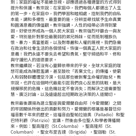
劑；家庭的福祉不能被忽視，卻應透過各種適當的方式得到
提升和保護。教宗說：在家庭中，我們每個人都邁出了人生
的第一步。在家庭中，我們學習和睦相處，控制我們的自私
本能，調和多樣性，最重要的是，分辨並尋找賦予生命真實
和圓滿意義的價值觀。教宗強調，人性的紐帶必須得到鞏
固，好使世界成為一個人民大家庭。教宗強烈呼籲合一與友
愛，特別是針對那些最脆弱的弟兄姊妹，從而抵制種族仇
恨、暴力、貧富差距，以及對尊嚴和人權的蔑視。我們急需
在政治和社會生活的各個領域，恢復一個真正人民大家庭的
意義！我們永遠不要失去希望和勇氣，堅守締造和平、修和
與守護他人的道德要求。
教宗繼續說，若沒有心靈歸依帶來的平安，全球大家庭的理
想可能成為陳腔濫調，甚至鼓吹「丟棄文化」的傳播，使窮
人和弱勢群體遭受冷漠，包括那些被剝奪生命權的胎兒。
教
宗說，也許在這個時代最能引起我們良心反思的挑戰，是大
規模移民的危機，這危機註定不會消失；而解決之道需要智
慧、廣泛討論，以及遠遠超出短期政治決策的人道關切。
教宗最後讚揚為建立聖座與愛爾蘭自由邦（今愛爾蘭）之間
的牢固關係所做出的貢獻和努力。愛爾蘭的根基是基督信仰
福音數千年來的歷史，這福音由聖帕拉迪奧（Palladio）和聖
巴特利爵（Patrizio）宣講，然後由多位聖人和學者傳播開
來，例如：聖高隆巴（St.Columba），聖高隆邦（St.
Columban），聖女布里吉達（Brigida），聖迦勒（St.