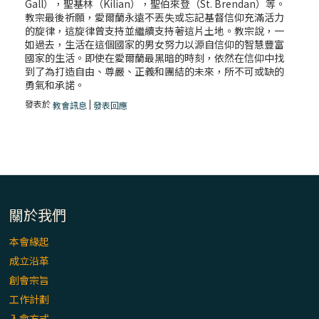
Gall），聖基林（Kilian），聖伯來登（St. Brendan）等。
教宗最後祈願，愛爾蘭永遠不丟失或忘記基督信仰充滿活力
的旋律，這旋律曾支持並繼續支持著這片土地。教宗說，一
如過去，生活在這個國家的男女努力以源自信仰的智慧豐富
國家的生活。即使在愛爾蘭最黑暗的時刻，依然在信仰中找
到了為打造自由、尊嚴、正義和團結的未來，所不可或缺的
勇氣和承諾。
發表於
|
教會訊息
發表回應
關於我們
本會緣起
成立沿革
創會宗旨
工作計劃
入會方式