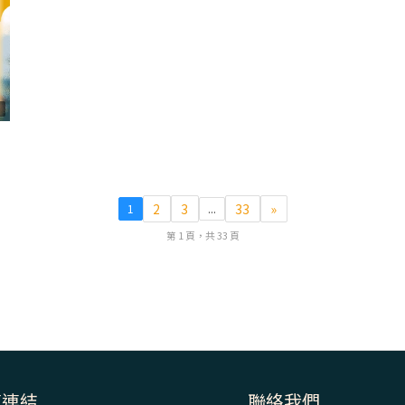
7
2
3
33
»
1
...
第 1 頁，共 33 頁
速連結
聯絡我們