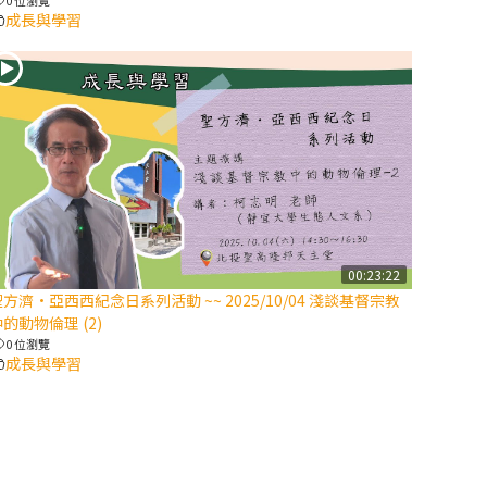
成長與學習
2025/10/10【萬
物讚頌頌歌 – 太
陽與生態音樂
會】紀念聖方濟
與已逝教宗方濟
各（上）
(9完結)黃敏正
主教帶你做【將
臨期避靜】—匝
00:23:22
凱的「新生
方濟·亞西西紀念日系列活動 ~~ 2025/10/04 淺談基督宗教
命」：利他與內
的動物倫理 (2)
化
0 位瀏覽
成長與學習
(8)黃敏正主教
帶你做【將臨期
避靜】—耶穌降
生成人與人同在