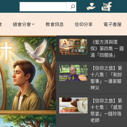
搜尋
教
總會分會
教會訊息
信仰分享
電子書屋
《聖方濟與環
保》第四集 — 圓
正在播放
滿「四關係」
【信仰之旅】第
十八集：「和好
聖事」—潘家駿
神父
【信仰之旅】第
十七集：「感恩
祭宴」—錢玲珠
老師