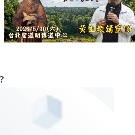
【信仰之旅】第
十二集：「聖
母、聖人」—高
樂祈 修女
【信仰之旅】第
十一集：「教
會」(推廣片)
【信仰之旅】第
？
十一集：「教
會」—林必能神
父
【信仰之旅】第
十集：「逾越奧
蹟」— 錢玲珠老
師