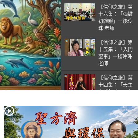
【信仰之旅】第
十六集：「彌撒
初體驗」—錢玲
珠 老師
【信仰之旅】第
十五集：「入門
聖事」—錢玲珠
老師
【信仰之旅】第
十四集：「天主
十誡(下)」—金
毓瑋 神父
【信仰之旅】第
十三集：「天主
十誡(上)」—金
毓瑋 神父