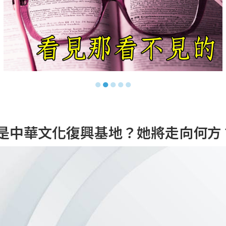
●
●
●
●
●
不再是中華文化復興基地？她將走向何方