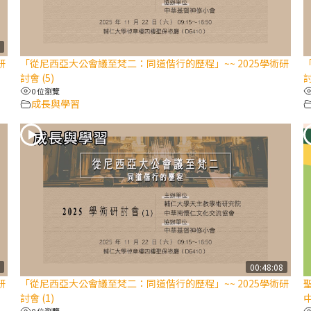
7
研
「從尼西亞大公會議至梵二：同道偕行的歷程」~~ 2025學術研
討會 (5)
討
0 位瀏覽
成長與學習
1
00:48:08
研
「從尼西亞大公會議至梵二：同道偕行的歷程」~~ 2025學術研
聖
討會 (1)
中
0 位瀏覽