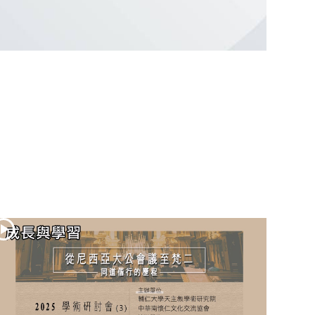
(2)黃敏正主教
帶你做「四旬期
避靜」—【逾越
的智慧】：七項
齋戒的意義與益
處
【信仰之旅】第
九集：「如果你
的痛苦比快樂
多」—歐義明神
父 / 應芝莉老師
(1)黃敏正主教帶
你做「四旬期避
靜」—【逾越的
智慧】：聖方濟
的靈修，「不占
為己有」