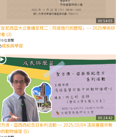
【信仰之旅】第
八集：「耶穌為
什麼降生到人
00:54:05
「從尼西亞大公會議至梵二：同道偕行的歷程」~~ 2025學術研
世」—高樂祈修
會 (3)
女
0 位瀏覽
成長與學習
2025/10/10【萬
物讚頌頌歌 – 太
陽與生態音樂
會】紀念聖方濟
與已逝教宗方濟
各（中）
2025/10/10【萬
物讚頌頌歌 – 太
陽與生態音樂
00:24:42
會】紀念聖方濟
方濟·亞西西紀念日系列活動 ~~ 2025/10/04 淺談基督宗教
與已逝教宗方濟
的動物倫理 (5)
各（下）
0 位瀏覽