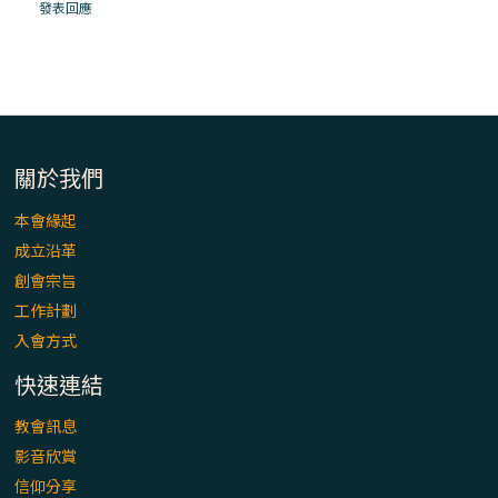
「看」是一門大學問、真正的靈修
發表回應
(1)黃敏正主教帶你做【將臨期避靜】—「走
入基督降生的奧蹟」以稅吏匝凱遇見耶穌為
例
「禧年 來~」第十七集(最終回)：成為懷抱
關於我們
「希望」的傳教士 / 宜蘭市法蒂瑪聖母堂
本會緣起
成立沿革
「禧年 來~」第十六集：談《希伯來書》中的
創會宗旨
「希望」 / 高雄玫瑰聖母聖殿主教座堂
工作計劃
入會方式
「禧年 來~」第十五集：再論《在希望中得
救》通諭中的「希望」 / 花蓮美崙進教之佑
快速連結
主教座堂(下)
教會訊息
「禧年 來~」第十四集：續談《在希望中得
影音欣賞
救》通諭中的「希望」 / 花蓮美崙進教之佑
信仰分享