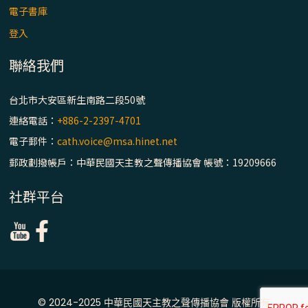
主教座堂(上)
電子書庫
「信仰之旅」第七集【罪的啟示】推廣影片
登入
https://youtu.be/p1lok-PbS7M
聯絡我們
【信仰之旅】第七集：「罪的啟示」—黃錦
台北市大安區新生南路二段50號
文神父
連絡電話：
+886-2-2397-4701
「禧年 來~」第十三集：論《在希望中得救》
電子郵件：
cath.voice@msa.hinet.net
通諭中的「希望」 / 台南中華聖母主教座堂
郵政劃撥帳戶：中華民國天主教之聲傳播協會 帳號：19209666
(下)
社群平台
「禧年 來~」第十二集：論2025禧年詔書中
的「希望」 / 台南中華聖母主教座堂(上)
「禧年 來~」第十一集：續談禧年特色 ~ 聖門
/ 梅山中華聖母朝聖地
© 2024-2025 中華民國天主教之聲傳播協會 版權所有