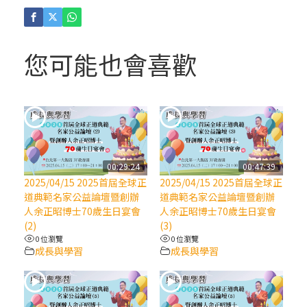
(4)黃敏正主教帶你做「四旬期避靜」—【逾
越的智慧】：聖方濟的逾越善表—與痲瘋病
人相遇
您可能也會喜歡
(3)黃敏正主教帶你做「四旬期避靜」—【逾
越的智慧】：耶穌的三大奧蹟
(2)黃敏正主教帶你做「四旬期避靜」—【逾
越的智慧】：七項齋戒的意義與益處
00:29:24
00:47:39
2025/04/15 2025首屆全球正
2025/04/15 2025首屆全球正
【信仰之旅】第九集：「如果你的痛苦比快
道典範名家公益論壇暨創辦
道典範名家公益論壇暨創辦
樂多」—歐義明神父 / 應芝莉老師
人余正昭博士70歲生日宴會
人余正昭博士70歲生日宴會
(2)
(3)
0 位瀏覽
0 位瀏覽
(1)黃敏正主教帶你做「四旬期避靜」—【逾
成長與學習
成長與學習
越的智慧】：聖方濟的靈修，「不占為己
有」