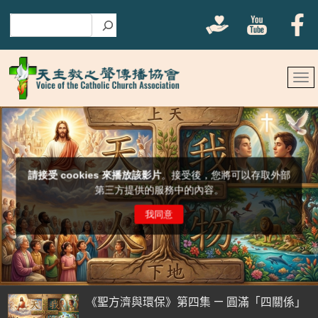
搜尋
《聖方濟與環保》第四集 — 圓滿「四關係」