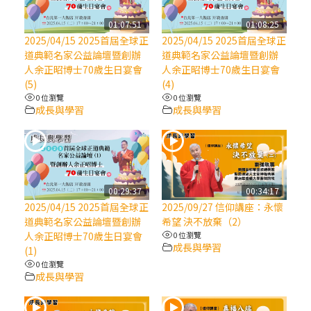
【信仰之旅】第八集：「耶穌為什麼降生到
人世」—高樂祈修女
01:07:51
01:08:25
2025/04/15 2025首屆全球正
2025/04/15 2025首屆全球正
道典範名家公益論壇暨創辦
道典範名家公益論壇暨創辦
2025/10/10【萬物讚頌頌歌 – 太陽與生態音
人余正昭博士70歲生日宴會
人余正昭博士70歲生日宴會
樂會】紀念聖方濟與已逝教宗方濟各（中）
(5)
(4)
0 位瀏覽
0 位瀏覽
成長與學習
成長與學習
2025/10/10【萬物讚頌頌歌 – 太陽與生態音
樂會】紀念聖方濟與已逝教宗方濟各（下）
2025/10/10【萬物讚頌頌歌 – 太陽與生態音
樂會】紀念聖方濟與已逝教宗方濟各（上）
00:29:37
00:34:17
2025/04/15 2025首屆全球正
2025/09/27 信仰講座：永懷
道典範名家公益論壇暨創辦
希望 決不放棄（2）
(9完結)黃敏正主教帶你做【將臨期避靜】—
人余正昭博士70歲生日宴會
0 位瀏覽
匝凱的「新生命」：利他與內化
成長與學習
(1)
0 位瀏覽
成長與學習
(8)黃敏正主教帶你做【將臨期避靜】—耶穌
降生成人與人同在＝「厄瑪努爾」