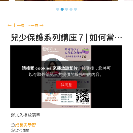
【信仰之旅】第十三集：「天主十誡(上)」
●
●
●
●
●
—金毓瑋 神父
【信仰之旅】第十二集：「聖母、聖人」—
←
上一頁
下一頁
→
高樂祈 修女
兒少保護系列講座 7 | 如何當孩子心理的急救包 | 杜長齡 心理師
【信仰之旅】第十一集：「教 會」(推廣片)
【信仰之旅】第十一集：「教 會」—林必能
神父
【信仰之旅】第十集：「逾越奧蹟」— 錢玲
珠老師
加入播放清單
(5)黃敏正主教帶你做「四旬期避靜」—【逾
成長與學習
越的智慧】：完美的喜樂
17 位瀏覽