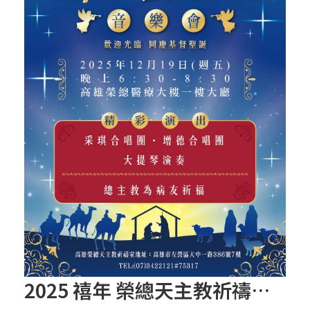
2025 禧年 榮總天主教祈禱室 聖誕節報佳音 音樂會