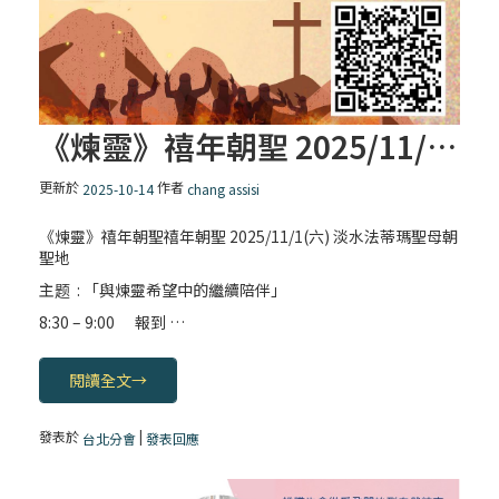
《煉靈》禧年朝聖 2025/11/1 (六) 淡水法蒂瑪聖母朝聖地
更新於
作者
2025-10-14
chang assisi
《煉靈》禧年朝聖禧年朝聖 2025/11/1(六) 淡水法蒂瑪聖母朝
聖地
主题 : 「與煉靈希望中的繼續陪伴」
8:30 – 9:00
報到 …
閱讀全文
→
發表於
|
台北分會
發表回應