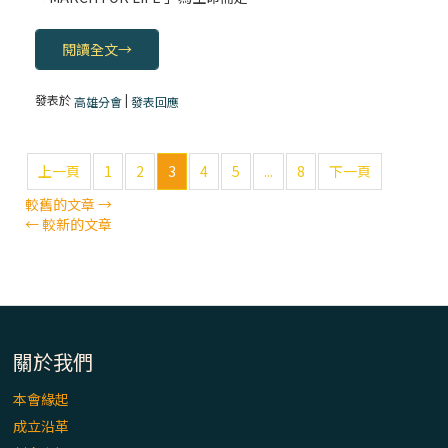
閱讀全文
→
發表於
|
高雄分會
發表回應
上一頁
1
2
3
4
5
...
8
下一頁
較舊的文章
→
←
較新的文章
關於我們
本會緣起
成立沿革