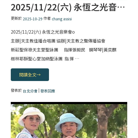
2025/11/22(六) 永恆之光音樂會
更新於
作者
2025-10-29
chang assisi
2025/11/22(六) 永恆之光音樂會o
主辦|天主教佳播合唱團 協辦|天主教之聲傳播協會
新莊聖保祿天主堂聖詠團 指揮張毅民 鋼琴琴|黃奕麒
樹林耶酥聖心堂加納聖泳團 指 揮 …
閱讀全文
→
發表於
|
台北分會
發表回應